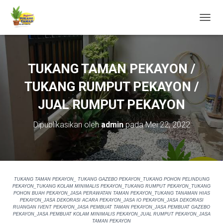
T
O
G
G
L
TUKANG TAMAN PEKAYON /
E
N
TUKANG RUMPUT PEKAYON /
A
V
JUAL RUMPUT PEKAYON
I
G
Dipublikasikan oleh
admin
pada
Mei 22, 2022
A
S
I
TUKANG TAMAN PEKAYON_ TUKANG GAZEBO PEKAYON_TUKANG POHON PELINDUNG
PEKAYON_TUKANG KOLAM MINIMALIS PEKAYON_TUKANG RUMPUT PEKAYON_TUKANG
POHON BUAH PEKAYON_JASA PERAWATAN TAMAN PEKAYON_TUKANG TANAMAN HIAS
PEKAYON_JASA DEKORASI ACARA PEKAYON_JASA IO PEKAYON_JASA DEKORASI
RUANGAN IVENT PEKAYON_JASA PEMBUAT TAMAN PEKAYON_JASA PEMBUAT GAZEBO
PEKAYON_JASA PEMBUAT KOLAM MINIMALIS PEKAYON_JUAL RUMPUT PEKAYON_JASA
TAMAN PEKAYON